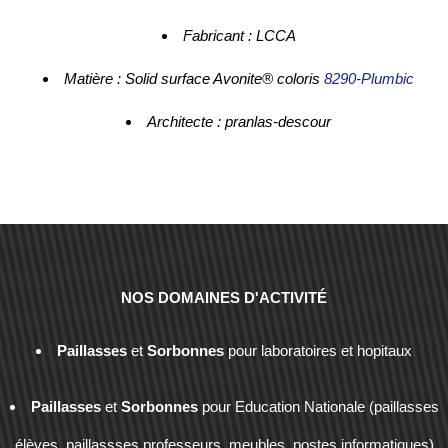
Fabricant : LCCA
Matière : Solid surface Avonite® coloris
8290-Plumbic
Architecte : pranlas-descour
NOS DOMAINES D'ACTIVITÉ
Paillasses
et
Sorbonnes
pour laboratoires et hopitaux
Paillasses
et
Sorbonnes
pour Education Nationale (paillasses
élèves, paillassses professeurs, meubles, postes informatiques)