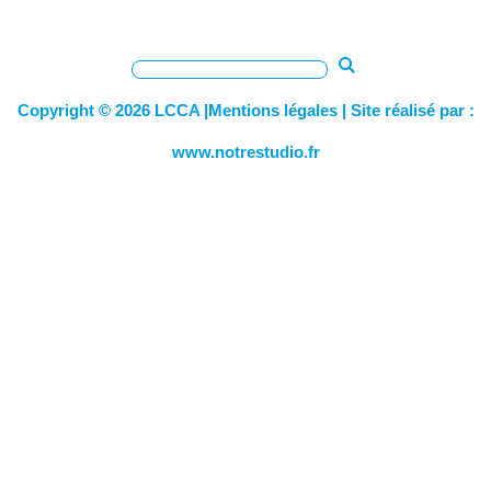
Copyright © 2026 LCCA |
Mentions légales
| Site réalisé par :
www.notrestudio.fr
paillasse | sorbonne | pailasses | sorbonnes | paillasses
hopitaux | paillasses laboratoire | sorbonne paillasse | hi-macs |
corian |mobilier laboratoire | mobilier hopitaux