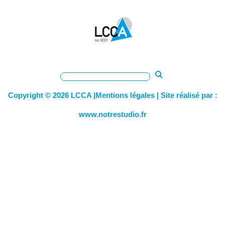
Copyright © 2026 LCCA |
Mentions légales
| Site réalisé par :
www.notrestudio.fr
paillasse | sorbonne | pailasses | sorbonnes | paillasses
hopitaux | paillasses laboratoire | sorbonne paillasse | hi-macs |
corian |mobilier laboratoire | mobilier hopitaux